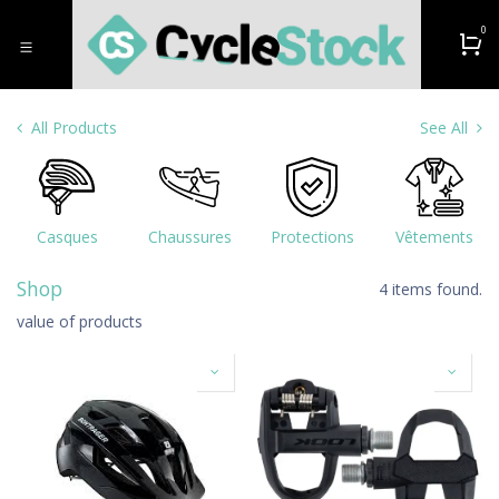
Overslaan naar inhoud
0
All Products
See All
Casques
Chaussures
Protections
Vêtements
Shop
4 items found.
value of products