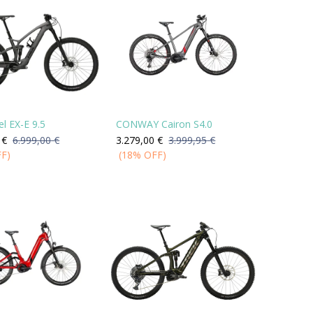
l EX-E 9.5
CONWAY Cairon S4.0
€
6.999,00
€
3.279,00
€
3.999,95
€
FF)
(18% OFF)