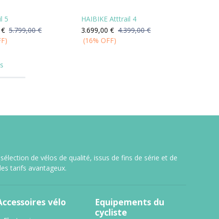
l 5
HAIBIKE Atttrail 4
€
5.799,00
€
3.699,00
€
4.399,00
€
FF)
(16% OFF)
ts
lection de vélos de qualité, issus de fins de série et de
es tarifs avantageux.
Accessoires vélo
Equipements du
cycliste