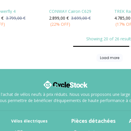
werfly 4
CONWAY Cairon C629
TREK Rai
€
3.799,00
€
2.899,00
€
3.699,00
€
4.785,00
FF)
(22% OFF)
(17% O
Showing 20 of 26 resul
Load more
l'achat de vélos neufs à prix réduits. Nous vous proposons une large sé
vous permettre de bénéficier d’équipements de haute performance à d
Pièces détachées
Vélos
électriques