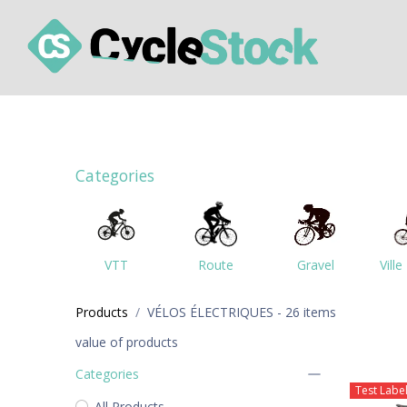
Overslaan naar inhoud
Comment ça fonctionne ?
Les ateliers de livr
Categories
VTT
Route
Gravel
Ville
Products
VÉLOS ÉLECTRIQUES
- 26 items
value of products
Categories
Test Labe
All Products