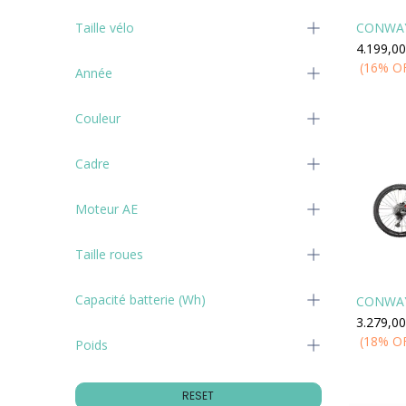
Taille vélo
CONWAY 
4.199,00
(16% O
Année
Couleur
Cadre
Moteur AE
Taille roues
Capacité batterie (Wh)
CONWAY 
3.279,00
(18% O
Poids
RESET