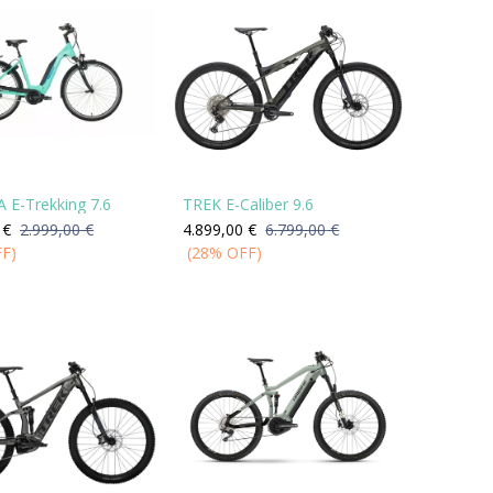
 E-Trekking 7.6
TREK E-Caliber 9.6
€
2.999,00
€
4.899,00
€
6.799,00
€
FF)
(28% OFF)