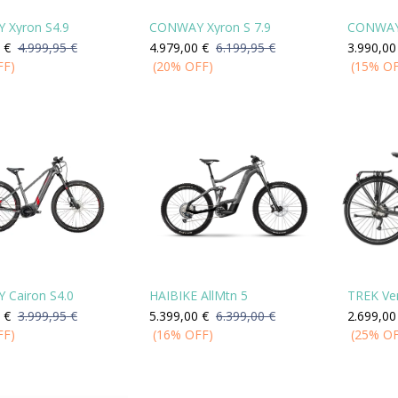
Xyron S4.9
CONWAY Xyron S 7.9
CONWAY 
€
4.999,95
€
4.979,00
€
6.199,95
€
3.990,00
FF)
(20% OFF)
(15% O
Cairon S4.0
HAIBIKE AllMtn 5
TREK Ve
€
3.999,95
€
5.399,00
€
6.399,00
€
2.699,00
FF)
(16% OFF)
(25% O