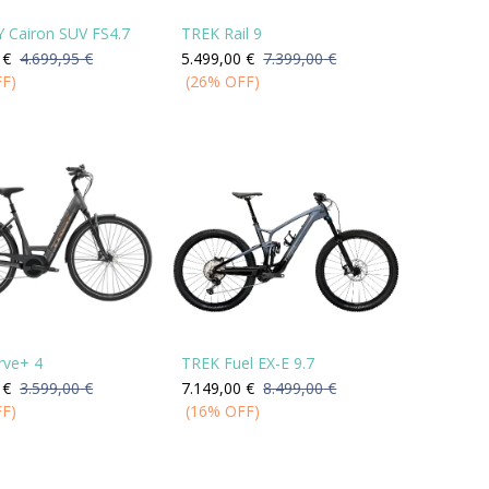
Cairon SUV FS4.7
TREK Rail 9
€
4.699,95
€
5.499,00
€
7.399,00
€
FF)
(26% OFF)
rve+ 4
TREK Fuel EX-E 9.7
€
3.599,00
€
7.149,00
€
8.499,00
€
FF)
(16% OFF)