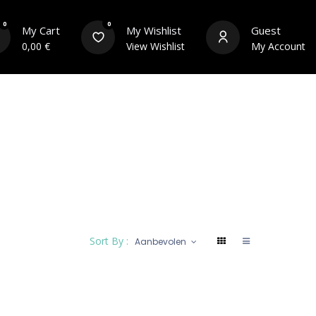
0
0
My Cart
My Wishlist
Guest
0,00
€
View Wishlist
My Account
s
Équipements du cycliste
Contact
Sort By :
Aanbevolen