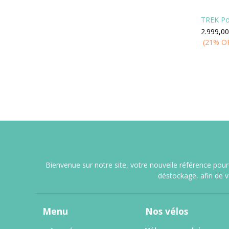
TREK Po
2.999,00
(21% O
Bienvenue sur notre site, votre nouvelle référence pour 
déstockage, afin de 
Menu
Nos vélos