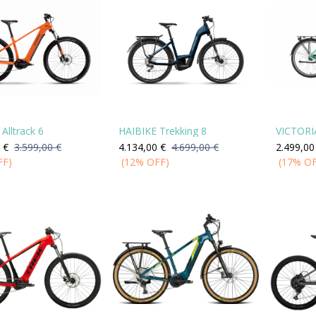
Alltrack 6
HAIBIKE Trekking 8
VICTORIA
€
3.599,00
€
4.134,00
€
4.699,00
€
2.499,00
FF)
(12% OFF)
(17% O