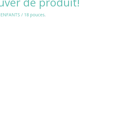
uver de produit!
ENFANTS / 18 pouces
.