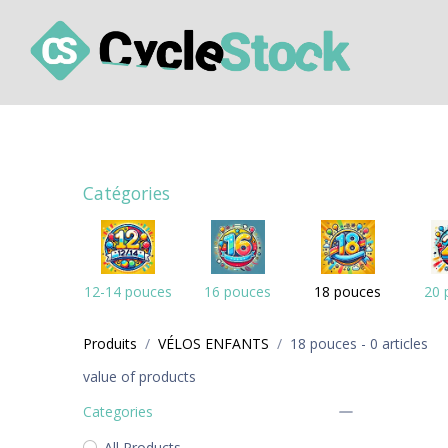
Se rendre au contenu
Comment ça fonctionne ?
Les ateliers de livr
Catégories
12-14 pouces
16 pouces
18 pouces
20 
Produits
VÉLOS ENFANTS
18 pouces
- 0 articles
value of products
Categories
All Products