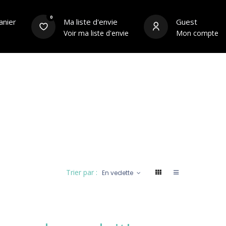
0
anier
Ma liste d'envie
Guest
Voir ma liste d'envie
Mon compte
s
Équipements du cycliste
Contact
Trier par :
En vedette