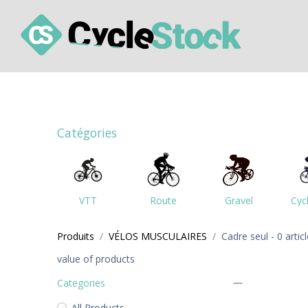
Se rendre au contenu
Comment ça fonctionne ?
Les ateliers de livr
Catégories
VTT
Route
Gravel
Cyc
Produits
VÉLOS MUSCULAIRES
Cadre seul
- 0 artic
value of products
Categories
All Products