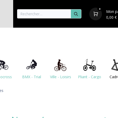
0
Mon p
0,00
€
aisons
Vélos
Pièces détachées & Accessoire
locross
BMX - Trial
Ville - Loisirs
Pliant - Cargo
Cadr
les