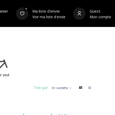
0
anier
Ma liste d'envie
Guest
Voir ma liste d'envie
Mon compte
s
Équipements du cycliste
Contact
e seul
Trier par :
En vedette