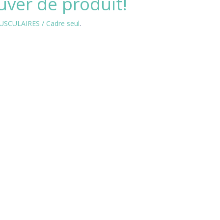
uver de produit!
SCULAIRES / Cadre seul
.