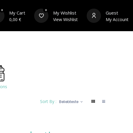
0
0
My Cart
My Wishlist
Guest
0,00
€
View Wishlist
My Account
s
Équipements du cycliste
Contact
dons
Sort By :
Beliebteste