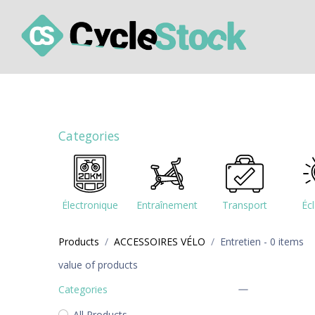
Zum Inhalt springen
Comment ça fonctionne ?
Les ateliers de livr
Categories
Électronique
Entraînement
Transport
Écl
Products
ACCESSOIRES VÉLO
Entretien
- 0 items
value of products
Categories
All Products