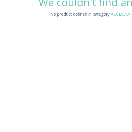
We couldn't find a
No product defined in category
ACCESSOIRE