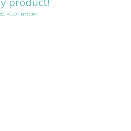
ny product!
S VÉLO / Entretien
.