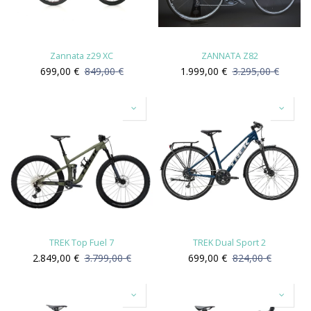
Zannata z29 XC
ZANNATA Z82
699,00
€
849,00
€
1.999,00
€
3.295,00
€
TREK Top Fuel 7
TREK Dual Sport 2
2.849,00
€
3.799,00
€
699,00
€
824,00
€