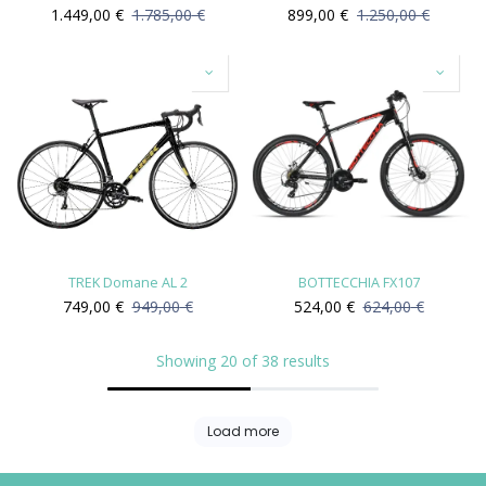
1.449,00
€
1.785,00
€
899,00
€
1.250,00
€
TREK Domane AL 2
BOTTECCHIA FX107
749,00
€
949,00
€
524,00
€
624,00
€
Showing 20 of 38 results
Load more