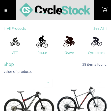
Zum Inhalt springen
0
All Products
See All
VTT
Route
Gravel
Cyclocross
Shop
38 items found.
value of products