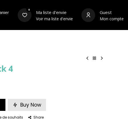
0
anier
Ma liste d'envie
Guest
Voir ma liste d'envie
Mon compte
s
Équipements du cycliste
Contact
ck 4
Buy Now
ste de souhaits
Share