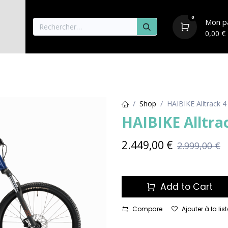
0
Mon p
0,00
€
aisons
Vélos
Pièces détachées & Accessoire
Shop
HAIBIKE Alltrack 4
HAIBIKE Alltra
2.449,00
€
2.999,00
€
Add to Cart
Compare
Ajouter à la li