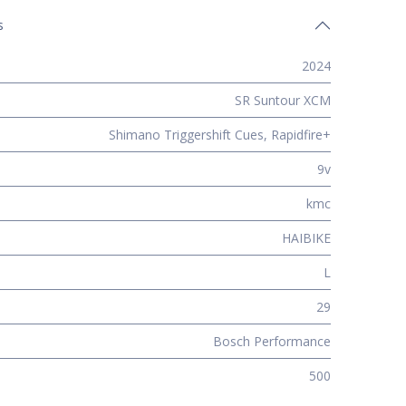
s
2024
SR Suntour XCM
Shimano Triggershift Cues, Rapidfire+
9v
kmc
HAIBIKE
L
29
Bosch Performance
500