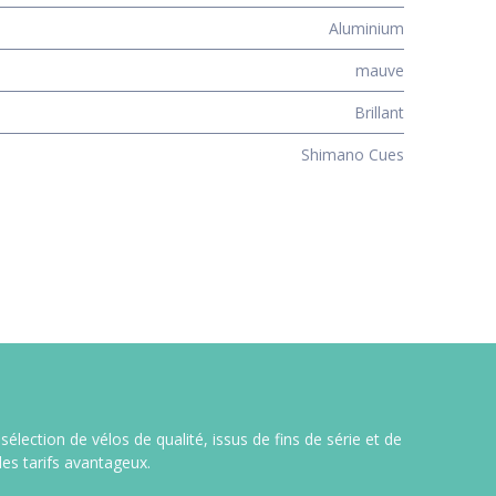
Aluminium
mauve
Brillant
Shimano Cues
lection de vélos de qualité, issus de fins de série et de
es tarifs avantageux.